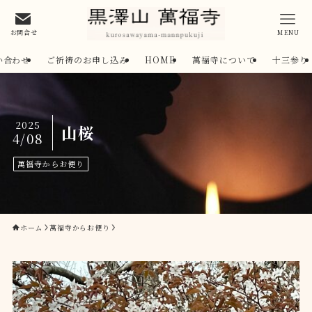
お問合せ
MENU
い合わせ
ご祈祷のお申し込み
HOME
萬福寺について
十三参り
2025
山桜
4/08
萬福寺からお便り
ホーム
萬福寺からお便り