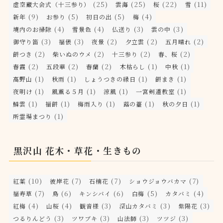
(25)
(25)
(22)
(11)
虚空蔵大会式（十三参り）
雲海
桜
雪
(9)
(5)
(5)
(4)
新年
お参り
初日の出
梅
(4)
(4)
(3)
(3)
境内のお掃除
雪景色
仏送り
雲の中
(3)
(3)
(2)
(2)
(2)
御守り笛
福俵
夜景
夕立雲
五月晴れ
(2)
(2)
(2)
(2)
餅つき
柴いぬのウメ
十三参り
春、桜
(2)
(2)
(2)
(1)
(1)
春霞
五段華
春蘭
木枯らし
中秋
(1)
(1)
(1)
(1)
高野山
秋雨
しょうつきの縁日
餅まき
(1)
(1)
(1)
(1)
夜明け
風薫る５月
涼風
一宮剣道教室
(1)
(1)
(1)
(1)
(1)
鱗雲
福餅
梅雨入り
蕗の薹
秋の夕日
(1)
所霊場まつり
黒沢山 花木・草花・生きもの
(10)
(7)
(7)
(7)
紅葉
彼岸花
石楠花
ショウジョウバカマ
(7)
(6)
(6)
(5)
(4)
福寿草
鳥
キンシバイ
白梅
カタバミ
(4)
(4)
(3)
(3)
(3)
紅梅
山桜
観音様
深山カタバミ
紫陽花
(3)
(3)
(3)
(3)
つるりんどう
ツワブキ
山法師
ツツジ