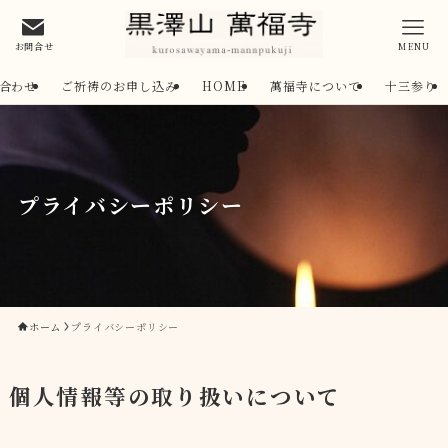
お問合せ
MENU
合わせ
ご祈祷のお申し込み
HOME
萬福寺について
十三参り
プライバシーポリシー
ホーム
プライバシーポリシー
個人情報等の取り扱いについて