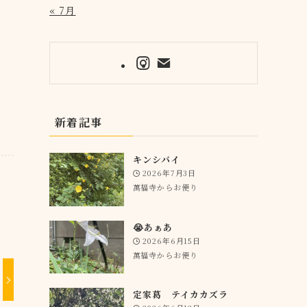
« 7月
新着記事
キンシバイ
2026年7月3日
萬福寺からお便り
😭あぁあ
2026年6月15日
萬福寺からお便り
定家葛 テイカカズラ