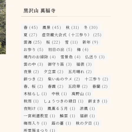
黒沢山 萬福寺
春
(45)
風景
(45)
秋
(31)
冬
(30)
夏
(27)
虚空蔵大会式（十三参り）
(25)
雲海
(25)
桜
(22)
雪
(11)
新年
(9)
お参り
(5)
初日の出
(5)
梅
(4)
境内のお掃除
(4)
雪景色
(4)
仏送り
(3)
雲の中
(3)
御守り笛
(3)
福俵
(3)
夜景
(2)
夕立雲
(2)
五月晴れ
(2)
餅つき
(2)
柴いぬのウメ
(2)
十三参り
(2)
春、桜
(2)
春霞
(2)
五段華
(2)
春蘭
(2)
木枯らし
(1)
中秋
(1)
高野山
(1)
秋雨
(1)
しょうつきの縁日
(1)
餅まき
(1)
夜明け
(1)
風薫る５月
(1)
涼風
(1)
一宮剣道教室
(1)
鱗雲
(1)
福餅
(1)
梅雨入り
(1)
蕗の薹
(1)
秋の夕日
(1)
所霊場まつり
(1)