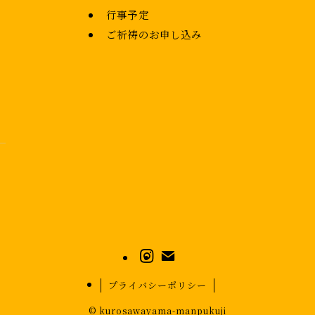
行事予定
ご祈祷のお申し込み
プライバシーポリシー
©
kurosawayama-manpukuji