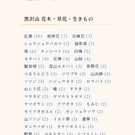
黒沢山 花木・草花・生きもの
紅葉
(10)
彼岸花
(7)
石楠花
(7)
ショウジョウバカマ
(7)
福寿草
(7)
鳥
(6)
キンシバイ
(6)
白梅
(5)
カタバミ
(4)
紅梅
(4)
山桜
(4)
観音様
(3)
深山カタバミ
(3)
紫陽花
(3)
つるりんどう
(3)
ツワブキ
(3)
山法師
(3)
ツツジ
(3)
シジュウカラ
(2)
ロウバイ
(2)
ねじり花
(2)
椿
(2)
すすき
(2)
マタタビ
(2)
ヤマホトトギス
(2)
ヤマボウシ
(2)
クワガタ
(2)
もみじ
(2)
モリアオガエル
(2)
ギンリョウソウ
(2)
山ツツジ
(2)
イカリ草
(1)
蓮華
(1)
タニウツギ
(1)
タチツボスミレ
(1)
野菊
(1)
カキドオシ
(1)
ヒゴスミレ
(1)