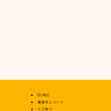
HOME
萬福寺について
十三参り