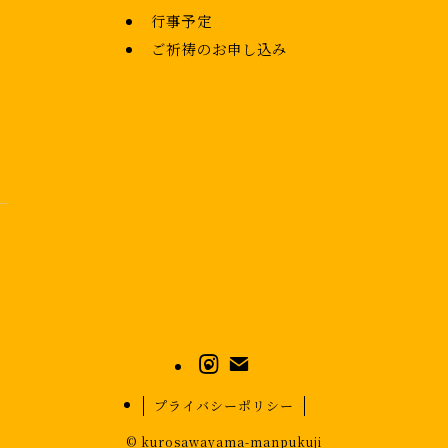
行事予定
ご祈祷のお申し込み
プライバシーポリシー
©
kurosawayama-manpukuji