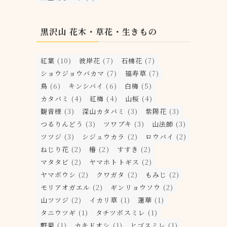
黒沢山 花木・草花・生きもの
紅葉
(10)
彼岸花
(7)
石楠花
(7)
ショウジョウバカマ
(7)
福寿草
(7)
鳥
(6)
キンシバイ
(6)
白梅
(5)
カタバミ
(4)
紅梅
(4)
山桜
(4)
観音様
(3)
深山カタバミ
(3)
紫陽花
(3)
つるりんどう
(3)
ツワブキ
(3)
山法師
(3)
ツツジ
(3)
シジュウカラ
(2)
ロウバイ
(2)
ねじり花
(2)
椿
(2)
すすき
(2)
マタタビ
(2)
ヤマホトトギス
(2)
ヤマボウシ
(2)
クワガタ
(2)
もみじ
(2)
モリアオガエル
(2)
ギンリョウソウ
(2)
山ツツジ
(2)
イカリ草
(1)
蓮華
(1)
タニウツギ
(1)
タチツボスミレ
(1)
野菊
(1)
カキドオシ
(1)
ヒゴスミレ
(1)