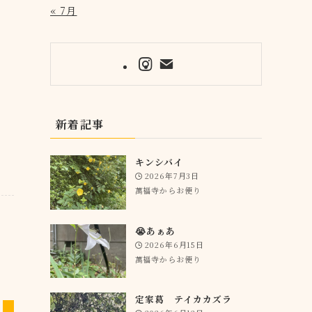
« 7月
新着記事
キンシバイ
2026年7月3日
萬福寺からお便り
😭あぁあ
2026年6月15日
萬福寺からお便り
定家葛 テイカカズラ