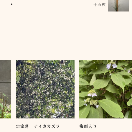
十五夜
定家葛 テイカカズラ
梅雨入り