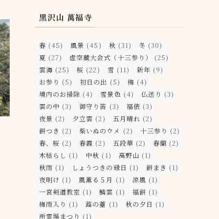
黒沢山 萬福寺
春
(45)
風景
(45)
秋
(31)
冬
(30)
夏
(27)
虚空蔵大会式（十三参り）
(25)
雲海
(25)
桜
(22)
雪
(11)
新年
(9)
お参り
(5)
初日の出
(5)
梅
(4)
境内のお掃除
(4)
雪景色
(4)
仏送り
(3)
雲の中
(3)
御守り笛
(3)
福俵
(3)
夜景
(2)
夕立雲
(2)
五月晴れ
(2)
餅つき
(2)
柴いぬのウメ
(2)
十三参り
(2)
春、桜
(2)
春霞
(2)
五段華
(2)
春蘭
(2)
木枯らし
(1)
中秋
(1)
高野山
(1)
秋雨
(1)
しょうつきの縁日
(1)
餅まき
(1)
夜明け
(1)
風薫る５月
(1)
涼風
(1)
一宮剣道教室
(1)
鱗雲
(1)
福餅
(1)
梅雨入り
(1)
蕗の薹
(1)
秋の夕日
(1)
所霊場まつり
(1)