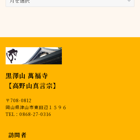
ー
カ
イ
ブ
黒澤山 萬福寺
【高野山真言宗】
〒708-0812
岡山県津山市東田辺１５９６
TEL：0868-27-0316
訪問者