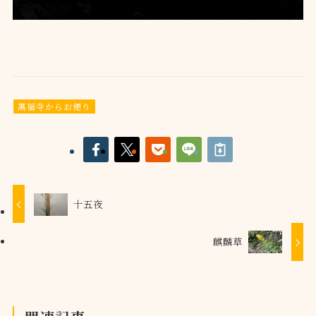
萬福寺からお便り
十五夜
麒麟草