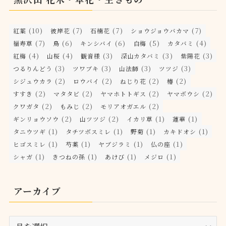
(10)
(7)
(7)
(7)
紅葉
彼岸花
石楠花
ショウジョウバカマ
(7)
(6)
(6)
(5)
(4)
福寿草
鳥
キンシバイ
白梅
カタバミ
(4)
(4)
(3)
(3)
(3)
紅梅
山桜
観音様
深山カタバミ
紫陽花
(3)
(3)
(3)
(3)
つるりんどう
ツワブキ
山法師
ツツジ
(2)
(2)
(2)
(2)
シジュウカラ
ロウバイ
ねじり花
椿
(2)
(2)
(2)
(2)
すすき
マタタビ
ヤマホトトギス
ヤマボウシ
(2)
(2)
(2)
クワガタ
もみじ
モリアオガエル
(2)
(2)
(1)
(1)
ギンリョウソウ
山ツツジ
イカリ草
蓮華
(1)
(1)
(1)
(1)
タニウツギ
タチツボスミレ
野菊
カキドオシ
(1)
(1)
(1)
(1)
ヒゴスミレ
芍薬
ヤブジラミ
仏の座
(1)
(1)
(1)
(1)
シャガ
きつねの孫
あけび
メジロ
アーカイブ
ア