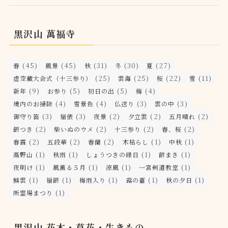
黒沢山 萬福寺
(45)
(45)
(31)
(30)
(27)
春
風景
秋
冬
夏
(25)
(25)
(22)
(11)
虚空蔵大会式（十三参り）
雲海
桜
雪
(9)
(5)
(5)
(4)
新年
お参り
初日の出
梅
(4)
(4)
(3)
(3)
境内のお掃除
雪景色
仏送り
雲の中
(3)
(3)
(2)
(2)
(2)
御守り笛
福俵
夜景
夕立雲
五月晴れ
(2)
(2)
(2)
(2)
餅つき
柴いぬのウメ
十三参り
春、桜
(2)
(2)
(2)
(1)
(1)
春霞
五段華
春蘭
木枯らし
中秋
(1)
(1)
(1)
(1)
高野山
秋雨
しょうつきの縁日
餅まき
(1)
(1)
(1)
(1)
夜明け
風薫る５月
涼風
一宮剣道教室
(1)
(1)
(1)
(1)
(1)
鱗雲
福餅
梅雨入り
蕗の薹
秋の夕日
(1)
所霊場まつり
黒沢山 花木・草花・生きもの