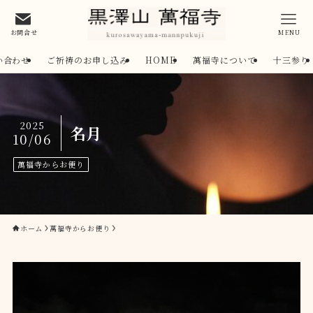
お問合せ
MENU
い合わせ
ご祈祷のお申し込み
HOME
萬福寺について
十三参り
2025
名月
10/06
萬福寺からお便り
ホーム
萬福寺からお便り