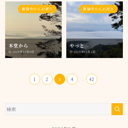
萬福寺からお便り
萬福寺からお便り
本堂から
やっと
2025年11月8日
2025年11月2日
1
2
3
4
...
42