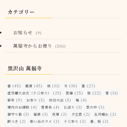
カテゴリー
お知らせ
(9)
萬福寺からお便り
(501)
黒沢山 萬福寺
(45)
(45)
(31)
(30)
(27)
春
風景
秋
冬
夏
(25)
(25)
(22)
(11)
虚空蔵大会式（十三参り）
雲海
桜
雪
(9)
(5)
(5)
(4)
新年
お参り
初日の出
梅
(4)
(4)
(3)
(3)
境内のお掃除
雪景色
仏送り
雲の中
(3)
(3)
(2)
(2)
(2)
御守り笛
福俵
夜景
夕立雲
五月晴れ
(2)
(2)
(2)
(2)
餅つき
柴いぬのウメ
十三参り
春、桜