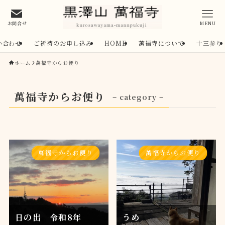
お問合せ
MENU
い合わせ
ご祈祷のお申し込み
HOME
萬福寺について
十三参り
ホーム
萬福寺からお便り
萬福寺からお便り
– category –
萬福寺からお便り
萬福寺からお便り
日の出 令和8年
うめ