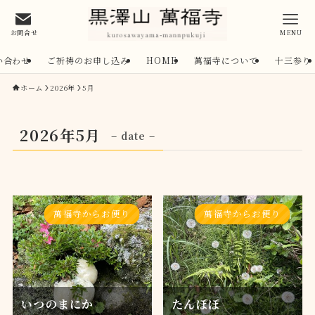
お問合せ
MENU
い合わせ
ご祈祷のお申し込み
HOME
萬福寺について
十三参り
ホーム
2026年
5月
2026年5月
– date –
萬福寺からお便り
萬福寺からお便り
いつのまにか
たんぽぽ