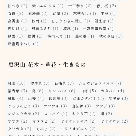
(2)
(2)
(2)
(2)
餅つき
柴いぬのウメ
十三参り
春、桜
(2)
(2)
(2)
(1)
(1)
春霞
五段華
春蘭
木枯らし
中秋
(1)
(1)
(1)
(1)
高野山
秋雨
しょうつきの縁日
餅まき
(1)
(1)
(1)
(1)
夜明け
風薫る５月
涼風
一宮剣道教室
(1)
(1)
(1)
(1)
(1)
鱗雲
福餅
梅雨入り
蕗の薹
秋の夕日
(1)
所霊場まつり
黒沢山 花木・草花・生きもの
(10)
(7)
(7)
(7)
紅葉
彼岸花
石楠花
ショウジョウバカマ
(7)
(6)
(6)
(5)
(4)
福寿草
鳥
キンシバイ
白梅
カタバミ
(4)
(4)
(3)
(3)
(3)
紅梅
山桜
観音様
深山カタバミ
紫陽花
(3)
(3)
(3)
(3)
つるりんどう
ツワブキ
山法師
ツツジ
(2)
(2)
(2)
(2)
シジュウカラ
ロウバイ
ねじり花
椿
(2)
(2)
(2)
(2)
すすき
マタタビ
ヤマホトトギス
ヤマボウシ
(2)
(2)
(2)
クワガタ
もみじ
モリアオガエル