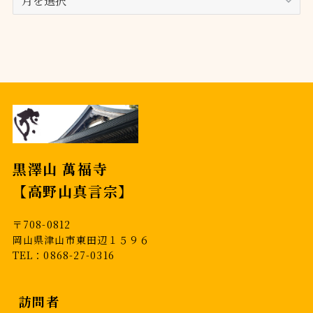
ー
カ
イ
ブ
黒澤山 萬福寺
【高野山真言宗】
〒708-0812
岡山県津山市東田辺１５９６
TEL：0868-27-0316
訪問者