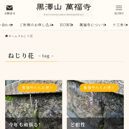
お問合せ
MENU
い合わせ
ご祈祷のお申し込み
HOME
萬福寺について
十三参り
ホーム
ねじり花
ねじり花
– tag –
萬福寺からお便り
萬福寺からお便り
今年も頑張る!
ど根性