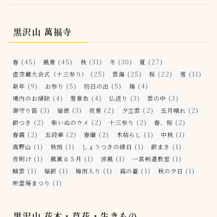
黒沢山 萬福寺
(45)
(45)
(31)
(30)
(27)
春
風景
秋
冬
夏
(25)
(25)
(22)
(11)
虚空蔵大会式（十三参り）
雲海
桜
雪
(9)
(5)
(5)
(4)
新年
お参り
初日の出
梅
(4)
(4)
(3)
(3)
境内のお掃除
雪景色
仏送り
雲の中
(3)
(3)
(2)
(2)
(2)
御守り笛
福俵
夜景
夕立雲
五月晴れ
(2)
(2)
(2)
(2)
餅つき
柴いぬのウメ
十三参り
春、桜
(2)
(2)
(2)
(1)
(1)
春霞
五段華
春蘭
木枯らし
中秋
(1)
(1)
(1)
(1)
高野山
秋雨
しょうつきの縁日
餅まき
(1)
(1)
(1)
(1)
夜明け
風薫る５月
涼風
一宮剣道教室
(1)
(1)
(1)
(1)
(1)
鱗雲
福餅
梅雨入り
蕗の薹
秋の夕日
(1)
所霊場まつり
黒沢山 花木・草花・生きもの