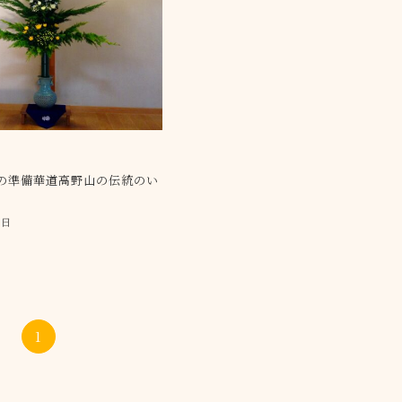
の準備華道高野山の伝統のい
0日
1