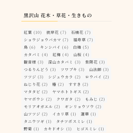
黒沢山 花木・草花・生きもの
紅葉
(10)
彼岸花
(7)
石楠花
(7)
ショウジョウバカマ
(7)
福寿草
(7)
鳥
(6)
キンシバイ
(6)
白梅
(5)
カタバミ
(4)
紅梅
(4)
山桜
(4)
観音様
(3)
深山カタバミ
(3)
紫陽花
(3)
つるりんどう
(3)
ツワブキ
(3)
山法師
(3)
ツツジ
(3)
シジュウカラ
(2)
ロウバイ
(2)
ねじり花
(2)
椿
(2)
すすき
(2)
マタタビ
(2)
ヤマホトトギス
(2)
ヤマボウシ
(2)
クワガタ
(2)
もみじ
(2)
モリアオガエル
(2)
ギンリョウソウ
(2)
山ツツジ
(2)
イカリ草
(1)
蓮華
(1)
タニウツギ
(1)
タチツボスミレ
(1)
野菊
(1)
カキドオシ
(1)
ヒゴスミレ
(1)