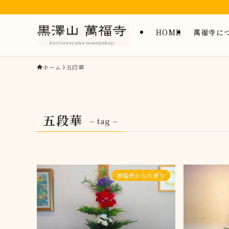
HOME
萬福寺に
ホーム
五段華
五段華
– tag –
萬福寺からお便り