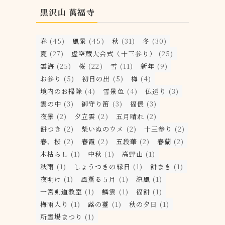
黒沢山 萬福寺
春
(45)
風景
(45)
秋
(31)
冬
(30)
夏
(27)
虚空蔵大会式（十三参り）
(25)
雲海
(25)
桜
(22)
雪
(11)
新年
(9)
お参り
(5)
初日の出
(5)
梅
(4)
境内のお掃除
(4)
雪景色
(4)
仏送り
(3)
雲の中
(3)
御守り笛
(3)
福俵
(3)
夜景
(2)
夕立雲
(2)
五月晴れ
(2)
餅つき
(2)
柴いぬのウメ
(2)
十三参り
(2)
春、桜
(2)
春霞
(2)
五段華
(2)
春蘭
(2)
木枯らし
(1)
中秋
(1)
高野山
(1)
秋雨
(1)
しょうつきの縁日
(1)
餅まき
(1)
夜明け
(1)
風薫る５月
(1)
涼風
(1)
一宮剣道教室
(1)
鱗雲
(1)
福餅
(1)
梅雨入り
(1)
蕗の薹
(1)
秋の夕日
(1)
所霊場まつり
(1)