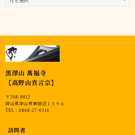
ー
カ
イ
ブ
黒澤山 萬福寺
【高野山真言宗】
〒708-0812
岡山県津山市東田辺１５９６
TEL：0868-27-0316
訪問者