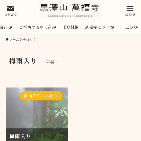
お問合せ
MENU
合わせ
ご祈祷のお申し込み
HOME
萬福寺について
十三参り
ホーム
梅雨入り
梅雨入り
– tag –
萬福寺からお便り
梅雨入り