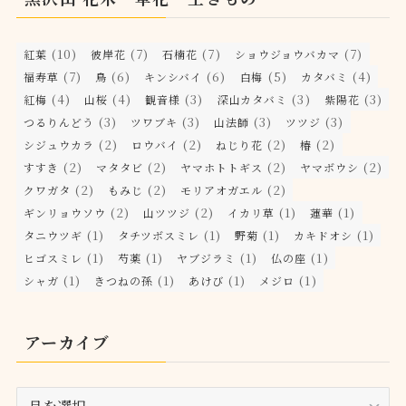
(10)
(7)
(7)
(7)
紅葉
彼岸花
石楠花
ショウジョウバカマ
(7)
(6)
(6)
(5)
(4)
福寿草
鳥
キンシバイ
白梅
カタバミ
(4)
(4)
(3)
(3)
(3)
紅梅
山桜
観音様
深山カタバミ
紫陽花
(3)
(3)
(3)
(3)
つるりんどう
ツワブキ
山法師
ツツジ
(2)
(2)
(2)
(2)
シジュウカラ
ロウバイ
ねじり花
椿
(2)
(2)
(2)
(2)
すすき
マタタビ
ヤマホトトギス
ヤマボウシ
(2)
(2)
(2)
クワガタ
もみじ
モリアオガエル
(2)
(2)
(1)
(1)
ギンリョウソウ
山ツツジ
イカリ草
蓮華
(1)
(1)
(1)
(1)
タニウツギ
タチツボスミレ
野菊
カキドオシ
(1)
(1)
(1)
(1)
ヒゴスミレ
芍薬
ヤブジラミ
仏の座
(1)
(1)
(1)
(1)
シャガ
きつねの孫
あけび
メジロ
アーカイブ
ア