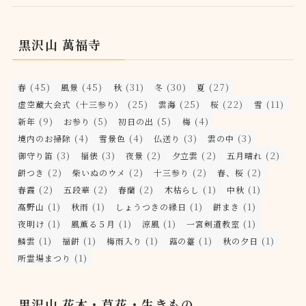
黒沢山 萬福寺
(45)
(45)
(31)
(30)
(27)
春
風景
秋
冬
夏
(25)
(25)
(22)
(11)
虚空蔵大会式（十三参り）
雲海
桜
雪
(9)
(5)
(5)
(4)
新年
お参り
初日の出
梅
(4)
(4)
(3)
(3)
境内のお掃除
雪景色
仏送り
雲の中
(3)
(3)
(2)
(2)
(2)
御守り笛
福俵
夜景
夕立雲
五月晴れ
(2)
(2)
(2)
(2)
餅つき
柴いぬのウメ
十三参り
春、桜
(2)
(2)
(2)
(1)
(1)
春霞
五段華
春蘭
木枯らし
中秋
(1)
(1)
(1)
(1)
高野山
秋雨
しょうつきの縁日
餅まき
(1)
(1)
(1)
(1)
夜明け
風薫る５月
涼風
一宮剣道教室
(1)
(1)
(1)
(1)
(1)
鱗雲
福餅
梅雨入り
蕗の薹
秋の夕日
(1)
所霊場まつり
黒沢山 花木・草花・生きもの